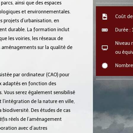
parcs, ainsi que des espaces
cologiques et environnementales.
Coût de
 projets d’urbanisation, en
ent durable. La formation inclut
Durée :
ue les voiries, les réseaux de
Niveau r
ces aménagements sur la qualité de
ou équi
Nombre 
sistée par ordinateur (CAO) pour
x adaptés en fonction des
s. Vous serez également sensibilisé
intégration de la nature en ville,
a biodiversité. Des études de cas
éfis réels de l’aménagement
boration avec d’autres