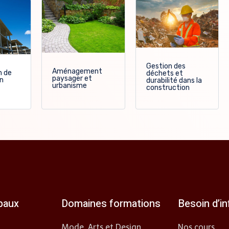
Gestion des
Aménagement
n de
déchets et
paysager et
en
durabilité dans la
urbanisme
construction
ipaux
Domaines formations
Besoin d’i
Mode, Arts et Design
Nos cours